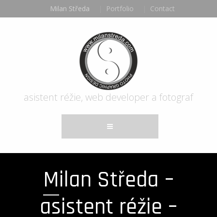
Milan Středa
Portfolio
Contact
asistent réžie, web developer a fotograf
Milan Středa –
asistent réžie –