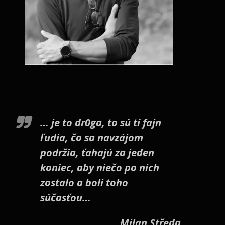
… je to dr0ga, to sú tí fajn
ľudia, čo sa navzájom
podržia, ťahajú za jeden
koniec, aby niečo po nich
zostalo a boli toho
súčasťou…
Milan Středa