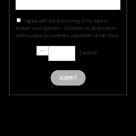
I agree with the processing of my data to
answer your question. Súhlasíte so spracovaním
vaších udajov pre potreby odpovede na Váš dotaz.
Captcha